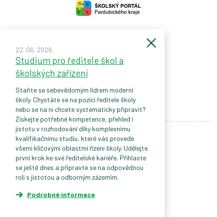
22. 06. 2026
Studium pro ředitele škol a
školských zařízení
Staňte se sebevědomým lídrem moderní
školy. Chystáte se na pozici ředitele školy
nebo se na ni chcete systematicky připravit?
Získejte potřebné kompetence, přehled i
jistotu v rozhodování díky komplexnímu
kvalifikačnímu studiu, které vás provede
všemi klíčovými oblastmi řízení školy. Udělejte
Facebook
první krok ke své ředitelské kariéře. Přihlaste
se ještě dnes a připravte se na odpovědnou
Katalog kurzů
roli s jistotou a odborným zázemím.
Všechny kurzy
Podrobné informace
ZPĚT NAHORU