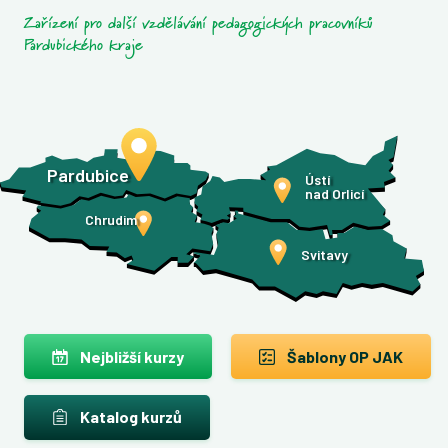
Zařízení pro další vzdělávání pedagogických pracovníků
Pardubického kraje
Pardubice
Ústí
nad Orlicí
Chrudim
Svitavy
Nejbližší kurzy
Šablony OP JAK
Katalog kurzů