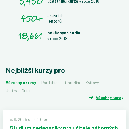
5,450
účastníků kurzů
v roce 2018
450
+
aktivních
lektorů
18,661
odučených hodin
v roce 2018
Nejbližší kurzy pro
Všechny okresy
Pardubice
Chrudim
Svitavy
Ústí nad Orlicí
Všechny kurzy
5. 9. 2026 od 8.30 hod.
Studium pedagogiky pro učitele odborných