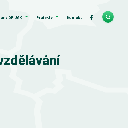
lony OP JAK
Projekty
Kontakt
vzdělávání