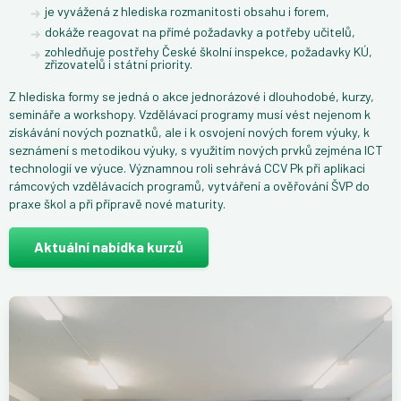
je vyvážená z hlediska rozmanitosti obsahu i forem,
dokáže reagovat na přímé požadavky a potřeby učitelů,
zohledňuje postřehy České školní inspekce, požadavky KÚ,
zřizovatelů i státní priority.
Z hlediska formy se jedná o akce jednorázové i dlouhodobé, kurzy,
semináře a workshopy. Vzdělávací programy musí vést nejenom k
získávání nových poznatků, ale i k osvojení nových forem výuky, k
seznámení s metodikou výuky, s využitím nových prvků zejména ICT
technologií ve výuce. Významnou roli sehrává CCV Pk při aplikaci
rámcových vzdělávacích programů, vytváření a ověřování ŠVP do
praxe škol a při přípravě nové maturity.
Aktuální nabídka kurzů