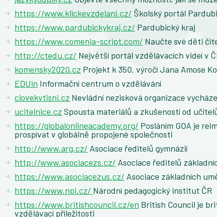
https://www.klickevzdelani.cz/
Školský portál Pardub
https://www.pardubickykraj.cz/
Pardubický kraj
https://www.comenia-script.com/
Naučte své děti čit
http://ctedu.cz/
Největší portál vzdělávacích videí v 
komensky2020.cz
Projekt k 350. výročí Jana Amose 
EDUin
Informační centrum o vzdělávání
clovekvtisni.cz
Nevládní nezisková organizace vycházej
ucitelnice.cz
Spousta materiálů a zkušeností od učitel
https://globalonlineacademy.org/
Posláním GOA je rei
prospívat v globálně propojené společnosti
http://www.arg.cz/
Asociace ředitelů gymnázií
http://www.asociacezs.cz/
Asociace ředitelů základní
https://www.asociacezus.cz/
Asociace základních umě
https://www.npi.cz/
Národní pedagogický institut ČR
https://www.britishcouncil.cz/en
British Council je br
vzdělávací příležitosti