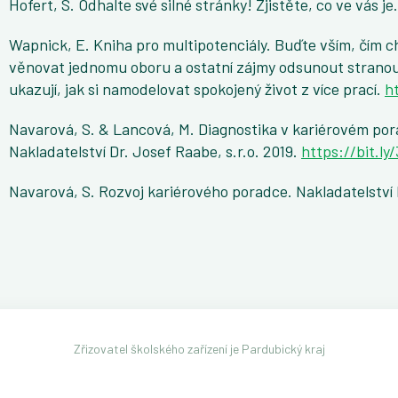
Hofert, S. Odhalte své silné stránky! Zjistěte, co ve vás je
Wapnick, E. Kniha pro multipotenciály. Buďte vším, čím c
věnovat jednomu oboru a ostatní zájmy odsunout stranou.
ukazují, jak si namodelovat spokojený život z více prací.
h
Navarová, S. & Lancová, M. Diagnostika v kariérovém por
Nakladatelství Dr. Josef Raabe, s.r.o. 2019.
https://bit.ly
Navarová, S. Rozvoj kariérového poradce. Nakladatelství D
Zřizovatel školského zařízení je Pardubický kraj