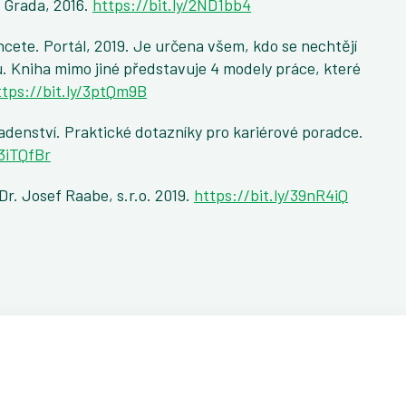
. Grada, 2016.
https://bit.ly/2ND1bb4
hcete. Portál, 2019. Je určena všem, kdo se nechtějí
 Kniha mimo jiné představuje 4 modely práce, které
ttps://bit.ly/3ptQm9B
adenství. Praktické dotazníky pro kariérové poradce.
/3iTQfBr
r. Josef Raabe, s.r.o. 2019.
https://bit.ly/39nR4iQ