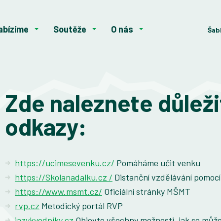
abízíme
Soutěže
O nás
Šab
Zde naleznete důleži
odkazy:
https://ucimesevenku.cz/
Pomáháme učit venku
https://Skolanadalku.cz /
Distanční vzdělávání pomocí 
https://www.msmt.cz/
Oficiální stránky MŠMT
rvp.cz
Metodický portál RVP
jazykyodpiky.cz
Objevte všechny možnosti, jak se můžet