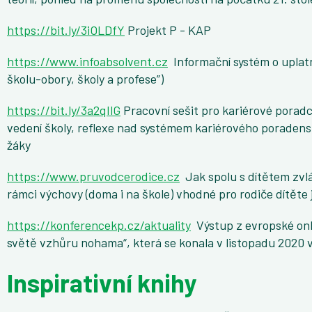
https://bit.ly/3iOLDfY
Projekt P - KAP
https://www.infoabsolvent.cz
Informační systém o uplatn
školu-obory, školy a profese”)
https://bit.ly/3a2qIlG
Pracovní sešit pro kariérové poradc
vedení školy, reflexe nad systémem kariérového poradenstv
žáky
https://www.pruvodcerodice.cz
Jak spolu s dítětem zvl
rámci výchovy (doma i na škole) vhodné pro rodiče dítěte
https://konferencekp.cz/aktuality
Výstup z evropské onl
světě vzhůru nohama“, která se konala v listopadu 2020 
Inspirativní knihy