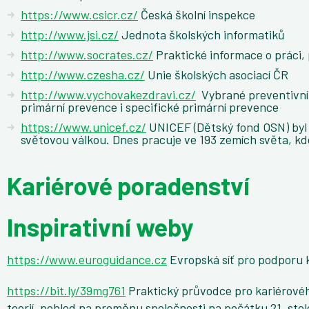
https://www.csicr.cz/
Česká školní inspekce
http://www.jsi.cz/
Jednota školských informatiků
http://www.socrates.cz/
Praktické informace o práci, 
http://www.czesha.cz/
Unie školských asociací ČR
http://www.vychovakezdravi.cz/
Vybrané preventivní 
primární prevence i specifické primární prevence
https://www.unicef.cz/
UNICEF (Dětský fond OSN) byl
světovou válkou. Dnes pracuje ve 193 zemích světa, kd
Kariérové poradenství
Inspirativní weby
https://www.euroguidance.cz
Evropská síť pro podporu 
https://bit.ly/39mg761
Praktický průvodce pro kariérového
teorií, pohled na proměnu společnosti na počátku 21. stole