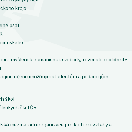
ického kraje
elně psát
ČR
Komenského
ící z myšlenek humanismu, svobody, rovnosti a solidarity
ů
magine učení umožňující studentům a pedagogům
ch škol
leckých škol ČR
itská mezinárodní organizace pro kulturní vztahy a