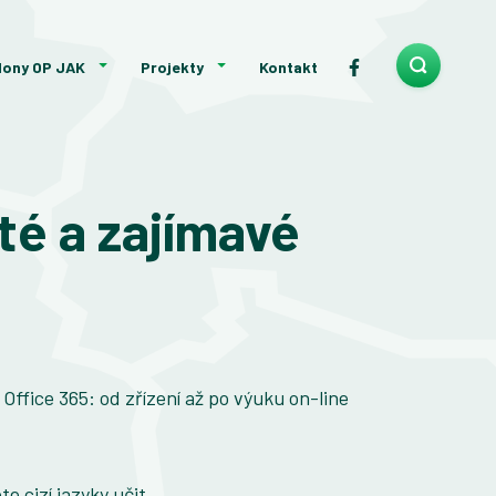
lony OP JAK
Projekty
Kontakt
té a zajímavé
Office 365: od zřízení až po výuku on-line
e cizí jazyky učit