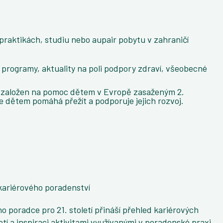
praktikách, studiu nebo aupair pobytu v zahraničí
programy, aktuality na poli podpory zdraví, všeobecné
 založen na pomoc dětem v Evropě zasaženým 2.
e dětem pomáhá přežít a podporuje jejich rozvoj.
kariérového poradenství
 poradce pro 21. století přináší přehled kariérových
tí a inspiraci aktivitami využívanými v poradenské praxi.