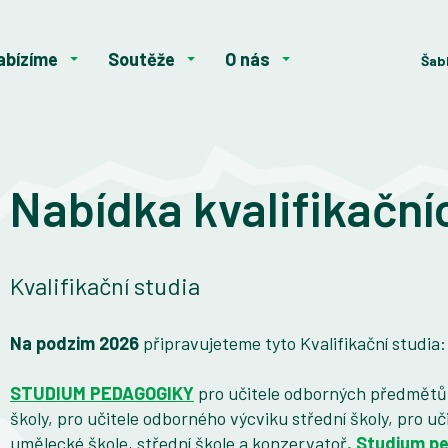
abízíme
Soutěže
O nás
Šab
Nabídka kvalifikačníc
Kvalifikační studia
Na podzim 2026
připravujeteme tyto Kvalifikační studia:
STUDIUM PEDAGOGIKY
pro učitele odborných předmětů s
školy, pro učitele odborného výcviku střední školy, pro 
umělecké škole, střední škole a konzervatoř
,
Studium pe