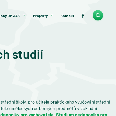
lony OP JAK
Projekty
Kontakt
h studií
třední školy, pro učitele praktického vyučování střední
učitele uměleckých odborných předmětů v základní
dagogiky pro vychovatele
,
Studium pedagogiky pro