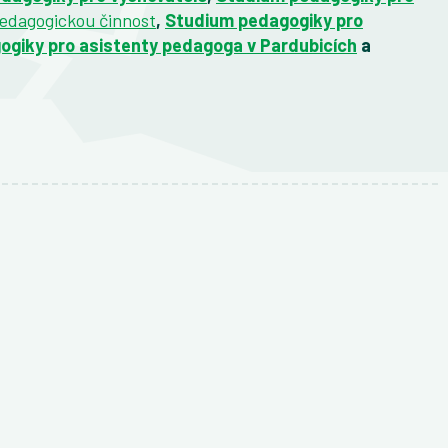
pedagogickou činnost
,
Studium pedagogiky pro
ogiky pro asistenty pedagoga
v Pardubicích
a