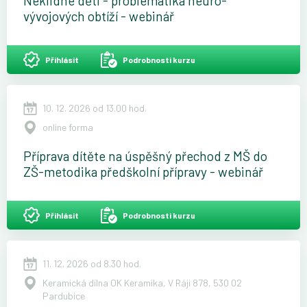
Neklidné děti - problematika neuro-
vývojových obtíží - webinář
Přihlásit
Podrobnosti kurzu
10. 12. 2026 od 13.00 hod.
online forma
Příprava dítěte na úspěšný přechod z MŠ do
ZŠ-metodika předškolní přípravy - webinář
Přihlásit
Podrobnosti kurzu
11. 12. 2026 od 8.30 hod.
Keramická dílna OK Keramika, V Ráji 878, 530 02
Pardubice