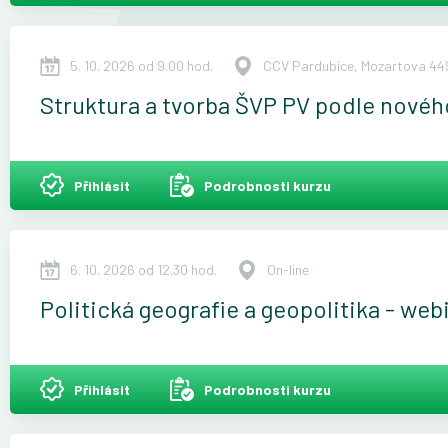
5. 10. 2026 od 9.00 hod.
CCV Pardubice, Mozartova 449
Struktura a tvorba ŠVP PV podle nové
Přihlásit
Podrobnosti kurzu
6. 10. 2026 od 12.30 hod.
On-line
Politická geografie a geopolitika - web
Přihlásit
Podrobnosti kurzu