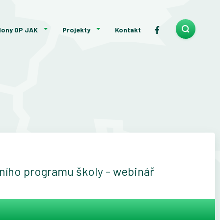
lony OP JAK
Projekty
Kontakt
ivního programu školy - webinář