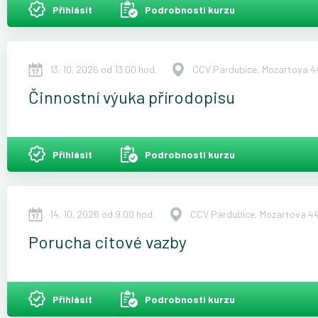
Přihlásit
Podrobnosti kurzu
13. 10. 2026 od 13.00 hod.
CCV Pardubice, Mozartova 44
Činnostní výuka přírodopisu
Přihlásit
Podrobnosti kurzu
14. 10. 2026 od 9.00 hod.
CCV Pardubice, Mozartova 44
Porucha citové vazby
Přihlásit
Podrobnosti kurzu