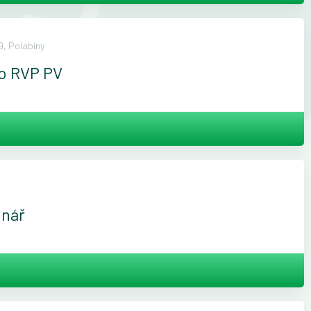
, Polabiny
ho RVP PV
inář