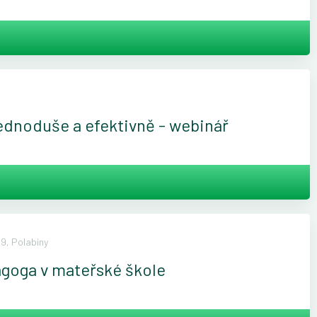
ednoduše a efektivně - webinář
9, Polabiny
agoga v mateřské škole