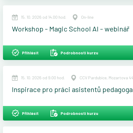
15. 10. 2026 od 14.00 hod.
On-line
Workshop - Magic School AI - webinář
Přihlásit
Podrobnosti kurzu
15. 10. 2026 od 9.00 hod.
CCV Pardubice, Mozartova 44
Inspirace pro práci asistentů pedagoga
Přihlásit
Podrobnosti kurzu