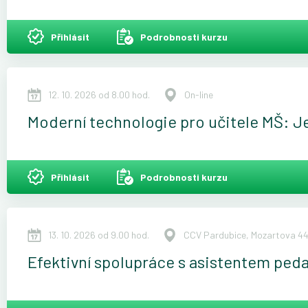
Přihlásit
Podrobnosti kurzu
12. 10. 2026 od 8.00 hod.
On-line
Moderní technologie pro učitele MŠ: J
Přihlásit
Podrobnosti kurzu
13. 10. 2026 od 9.00 hod.
CCV Pardubice, Mozartova 44
Efektivní spolupráce s asistentem ped