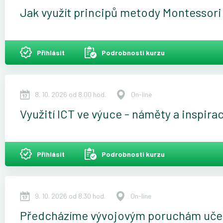
Jak využít principů metody Montessori 
Přihlásit
Podrobnosti kurzu
8. 10. 2026 od 8.00 hod.
On-line
Využití ICT ve výuce - náměty a inspira
Přihlásit
Podrobnosti kurzu
9. 10. 2026 od 8.30 hod.
On-line
Předcházíme vývojovým poruchám učení