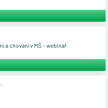
 a chování v MŠ - webinář
49