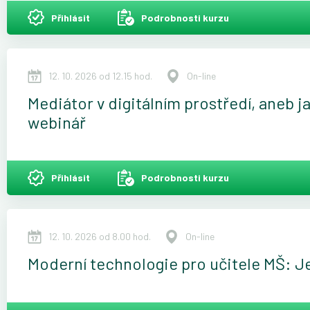
Přihlásit
Podrobnosti kurzu
12. 10. 2026 od 12.15 hod.
On-line
Mediátor v digitálním prostředí, aneb ja
webinář
Přihlásit
Podrobnosti kurzu
12. 10. 2026 od 8.00 hod.
On-line
Moderní technologie pro učitele MŠ: J