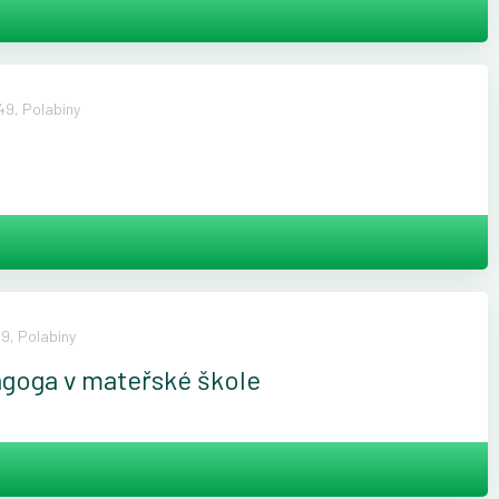
9, Polabiny
9, Polabiny
agoga v mateřské škole