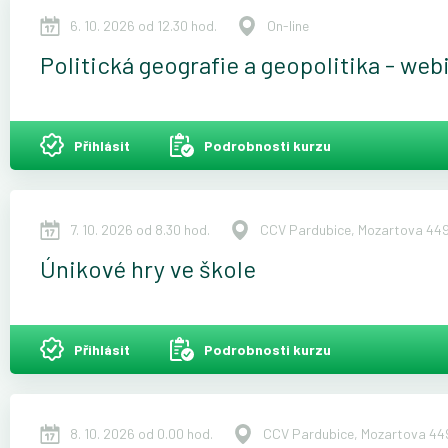
6. 10. 2026 od 12.30 hod.
On-line
Politická geografie a geopolitika - web
Přihlásit
Podrobnosti kurzu
7. 10. 2026 od 8.30 hod.
CCV Pardubice, Mozartova 449
Únikové hry ve škole
Přihlásit
Podrobnosti kurzu
8. 10. 2026 od 0.00 hod.
CCV Pardubice, Mozartova 449