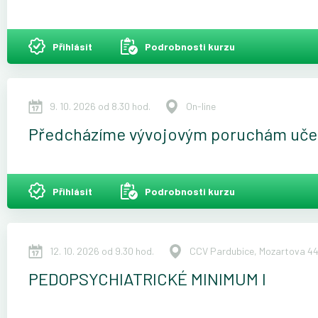
Přihlásit
Podrobnosti kurzu
9. 10. 2026 od 8.30 hod.
On-line
Předcházíme vývojovým poruchám učení
Přihlásit
Podrobnosti kurzu
12. 10. 2026 od 9.30 hod.
CCV Pardubice, Mozartova 4
PEDOPSYCHIATRICKÉ MINIMUM I