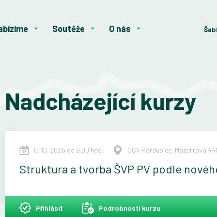
abízíme
Soutěže
O nás
Šab
Nadcházející kurzy
5. 10. 2026 od 9.00 hod.
CCV Pardubice, Mozartova 449
Struktura a tvorba ŠVP PV podle nové
Přihlásit
Podrobnosti kurzu