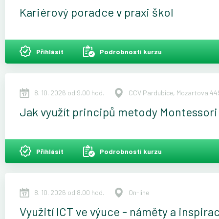
Kariérový poradce v praxi škol
Přihlásit
Podrobnosti kurzu
8. 10. 2026 od 9.00 hod.
CCV Pardubice, Mozartova 449
Jak využít principů metody Montessori 
Přihlásit
Podrobnosti kurzu
8. 10. 2026 od 8.00 hod.
On-line
Využití ICT ve výuce - náměty a inspira