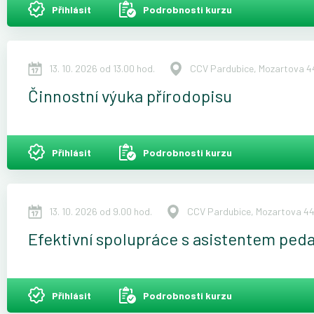
Přihlásit
Podrobnosti kurzu
13. 10. 2026 od 13.00 hod.
CCV Pardubice, Mozartova 44
Činnostní výuka přírodopisu
Přihlásit
Podrobnosti kurzu
13. 10. 2026 od 9.00 hod.
CCV Pardubice, Mozartova 44
Efektivní spolupráce s asistentem ped
Přihlásit
Podrobnosti kurzu