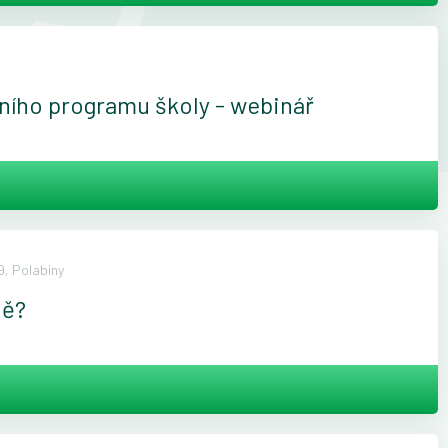
ivního programu školy - webinář
, Polabiny
ně?