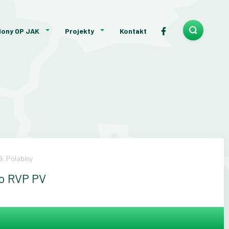
lony OP JAK
Projekty
Kontakt
, Polabiny
ho RVP PV