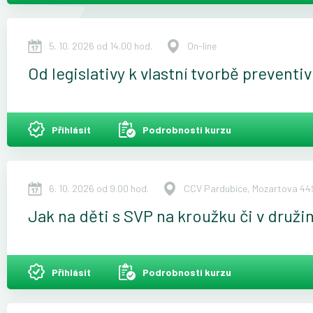
5. 10. 2026 od 14.00 hod.
On-line
Od legislativy k vlastní tvorbě prevent
Přihlásit
Podrobnosti kurzu
6. 10. 2026 od 9.00 hod.
CCV Pardubice, Mozartova 449
Jak na děti s SVP na kroužku či v druži
Přihlásit
Podrobnosti kurzu