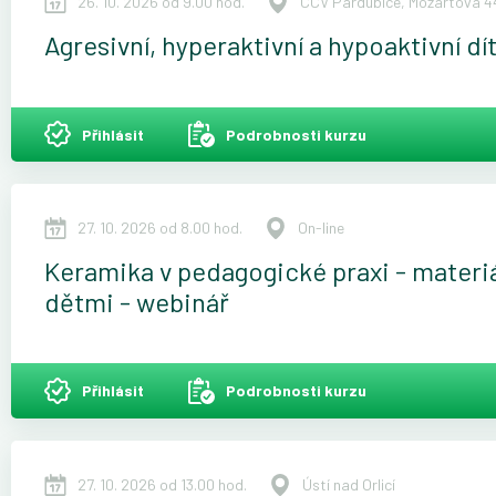
26. 10. 2026 od 9.00 hod.
CCV Pardubice, Mozartova 44
Agresivní, hyperaktivní a hypoaktivní dí
Přihlásit
Podrobnosti kurzu
27. 10. 2026 od 8.00 hod.
On-line
Keramika v pedagogické praxi - materiál
dětmi - webinář
Přihlásit
Podrobnosti kurzu
27. 10. 2026 od 13.00 hod.
Ústí nad Orlicí