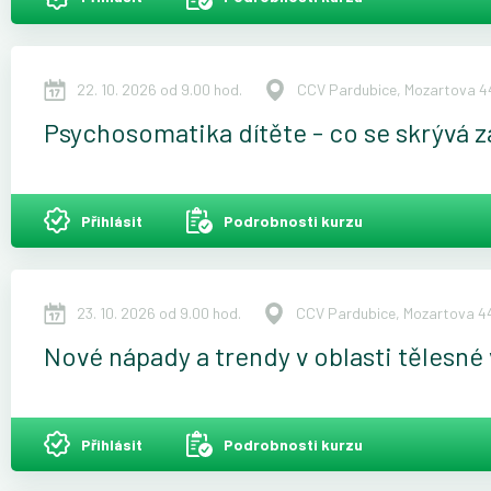
22. 10. 2026 od 9.00 hod.
CCV Pardubice, Mozartova 44
Psychosomatika dítěte - co se skrývá 
Přihlásit
Podrobnosti kurzu
23. 10. 2026 od 9.00 hod.
CCV Pardubice, Mozartova 44
Nové nápady a trendy v oblasti tělesné
Přihlásit
Podrobnosti kurzu