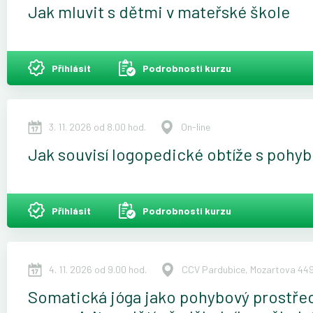
Jak mluvit s dětmi v mateřské škole
Přihlásit
Podrobnosti kurzu
3. 11. 2026 od 8.00 hod.
On-line
Jak souvisí logopedické obtíže s poh
Přihlásit
Podrobnosti kurzu
4. 11. 2026 od 9.00 hod.
CCV Pardubice, Mozartova 449
Somatická jóga jako pohybový prostřede