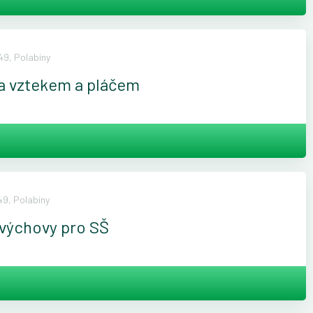
9, Polabiny
za vztekem a pláčem
9, Polabiny
 výchovy pro SŠ