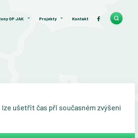
lony OP JAK
Projekty
Kontakt
e lze ušetřit čas při současném zvýšení