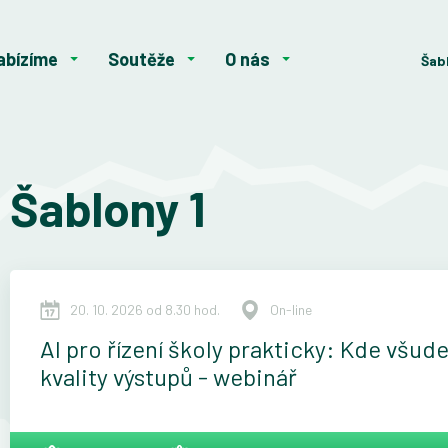
abízíme
Soutěže
O nás
Šab
Šablony 1
20. 10. 2026 od 8.30 hod.
On-line
AI pro řízení školy prakticky: Kde všud
kvality výstupů - webinář