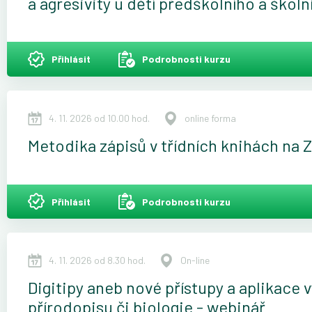
a agresivity u dětí předškolního a škol
Přihlásit
Podrobnosti kurzu
4. 11. 2026 od 10.00 hod.
online forma
Metodika zápisů v třídních knihách na 
Přihlásit
Podrobnosti kurzu
4. 11. 2026 od 8.30 hod.
On-line
Digitipy aneb nové přístupy a aplikace 
přírodopisu či biologie - webinář