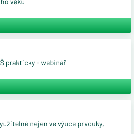
ního věku
ZŠ prakticky - webinář
využitelné nejen ve výuce prvouky,