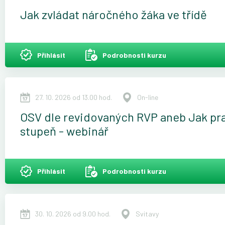
Jak zvládat náročného žáka ve třídě
Přihlásit
Podrobnosti kurzu
27. 10. 2026 od 13.00 hod.
On-line
OSV dle revidovaných RVP aneb Jak prak
stupeň - webinář
Přihlásit
Podrobnosti kurzu
30. 10. 2026 od 9.00 hod.
Svitavy