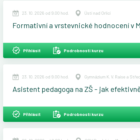
23. 10. 2026 od 9.00 hod.
Ústí nad Orlicí
Formativní a vrstevnické hodnocení v 
Přihlásit
Podrobnosti kurzu
23. 10. 2026 od 9.00 hod.
Gymnázium K. V. Raise a Stře
Asistent pedagoga na ZŠ - jak efektivně 
Přihlásit
Podrobnosti kurzu