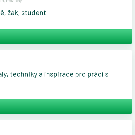
9, Polabiny
tě, žák, student
y, techniky a inspirace pro práci s