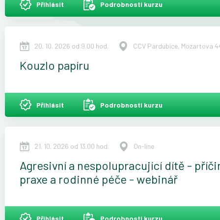
Přihlásit
Podrobnosti kurzu
20. 10. 2026 od 9.00 hod.
CCV Pardubice, Mozartova 44
Kouzlo papíru
Přihlásit
Podrobnosti kurzu
21. 10. 2026 od 13.00 hod.
On-line
Agresivní a nespolupracující dítě - pří
praxe a rodinné péče - webinář
Přihlásit
Podrobnosti kurzu