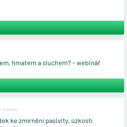
ybem, hmatem a sluchem? - webinář
, Polabiny
k ke zmírnění pasivity, úzkostí