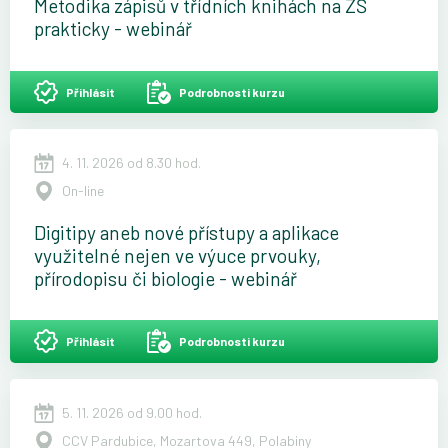
Metodika zápisů v třídních knihách na ZŠ
prakticky - webinář
Přihlásit
Podrobnosti kurzu
4. 11. 2026 od 8.30 hod.
On-line
Digitipy aneb nové přístupy a aplikace
využitelné nejen ve výuce prvouky,
přírodopisu či biologie - webinář
Přihlásit
Podrobnosti kurzu
5. 11. 2026 od 9.00 hod.
CCV Pardubice, Mozartova 449, Polabiny